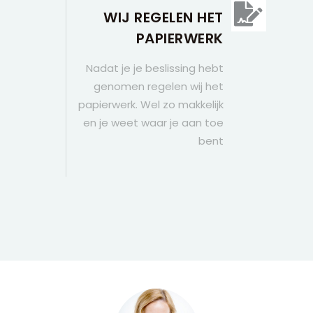
WIJ REGELEN HET
PAPIERWERK
Nadat je je beslissing hebt
genomen regelen wij het
papierwerk. Wel zo makkelijk
en je weet waar je aan toe
bent