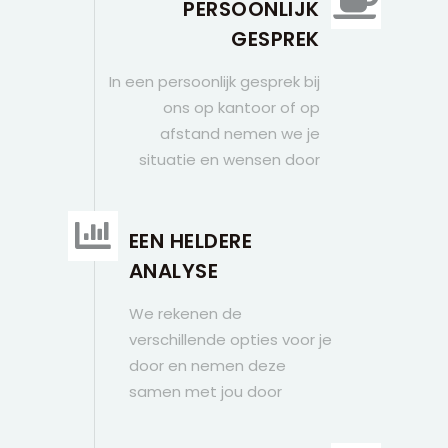
PERSOONLIJK
GESPREK
In een persoonlijk gesprek bij
ons op kantoor of op
afstand nemen we je
situatie en wensen door
EEN HELDERE
ANALYSE
We rekenen de
verschillende opties voor je
door en nemen deze
samen met jou door