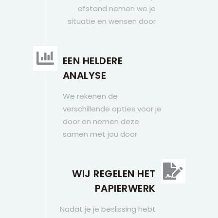
afstand nemen we je
situatie en wensen door
EEN HELDERE
ANALYSE
We rekenen de
verschillende opties voor je
door en nemen deze
samen met jou door
WIJ REGELEN HET
PAPIERWERK
Nadat je je beslissing hebt